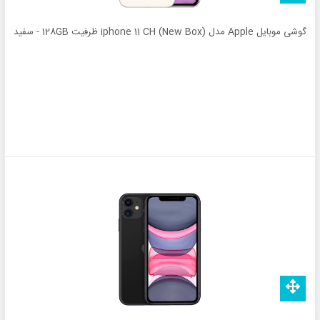
گوشی موبایل Apple مدل (iphone 11 CH (New Box ظرفیت 128GB - سفید