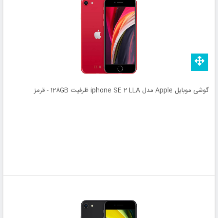
گوشی موبایل Apple مدل iphone SE 2 LLA ظرفیت 128GB - قرمز