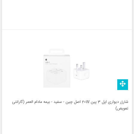
شارژر دیواری اپل 3 پین 20W اصل چین - سفید - بیمه مادام العمر (گارانتی
تعویض)