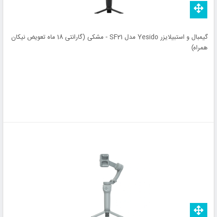
گیمبال و استبیلایزر Yesido مدل SF21 - مشکی (گارانتی 18 ماه تعویض نیکان
همراه)