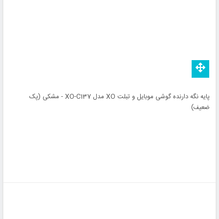
پایه نگه دارنده گوشی موبایل و تبلت XO مدل XO-C137 - مشکی (پک
ضعیف)