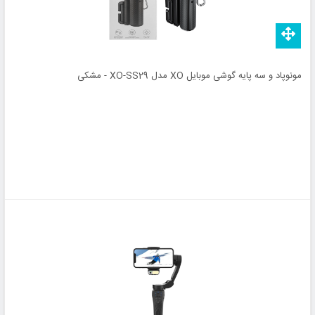
مونوپاد و سه پایه گوشی موبایل XO مدل XO-SS29 - مشکی