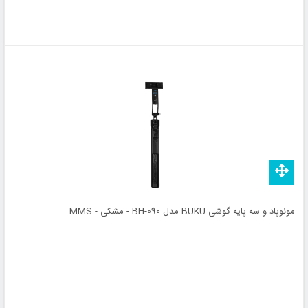
مونوپاد و سه پایه گوشی BUKU مدل BH-090 - مشکی - MMS