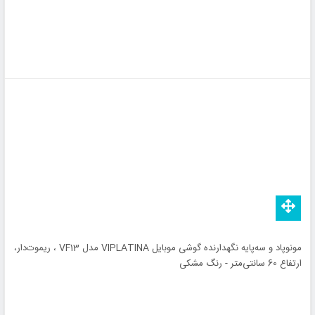
مونوپاد و سه‌پایه نگهدارنده گوشی موبایل VIPLATINA مدل VF13 ، ریموت‌دار،
ارتفاع 60 سانتی‌متر - رنگ مشکی