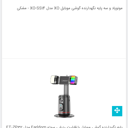
مونوپاد و سه پایه نگهدارنده گوشی موبایل XO مدل XO-SS14 - مشکی
پایه نگهدارنده گوشی موبایل با قابلیت ردیابی سوژه Earldom مدل ET-ZP32