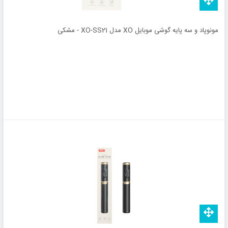
مونوپاد و سه پایه گوشی موبایل XO مدل XO-SS21 - مشکی