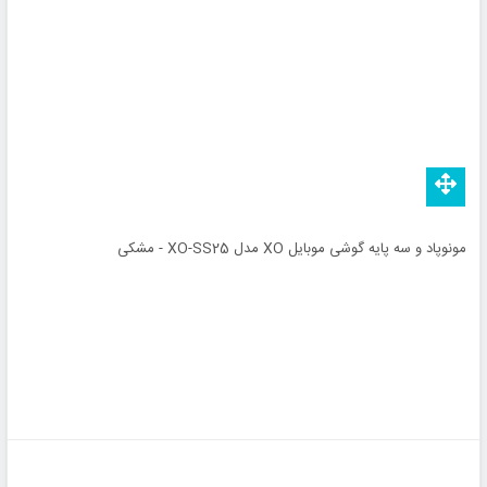
مونوپاد و سه پایه گوشی موبایل XO مدل XO-SS25 - مشکی