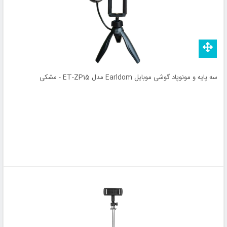
سه پایه و مونوپاد گوشی موبایل Earldom مدل ET-ZP15 - مشکی