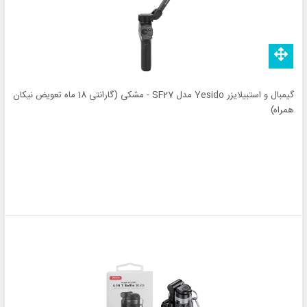
گیمبال و استبیلایزر Yesido مدل SF27 - مشکی (گارانتی 18 ماه تعویض نیکان
همراه)