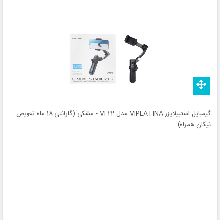
گیمبایل استبیلایزر VIPLATINA مدل VF22 - مشکی (گارانتی 18 ماه تعویض
نیکان همراه)