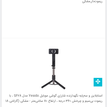
ریموت‌دار,مشکی
استابلایزر و سه‌پایه نگهدارنده شارژی گوشی موبایل Yesido مدل SF28 ، با
ریموت بی‌سیم و چرخش 360 درجه ، ارتفاع 70 سانتی‌متر - مشکی (گارانتی 18
ماه تعویض نیکان همراه)