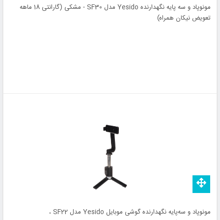
مونوپاد و سه پایه نگهدارنده Yesido مدل SF30 - مشکی (گارانتی 18 ماهه
تعویض نیکان همراه)
مونوپاد و سه‌پایه نگهدارنده گوشی موبایل Yesido مدل SF22 ،