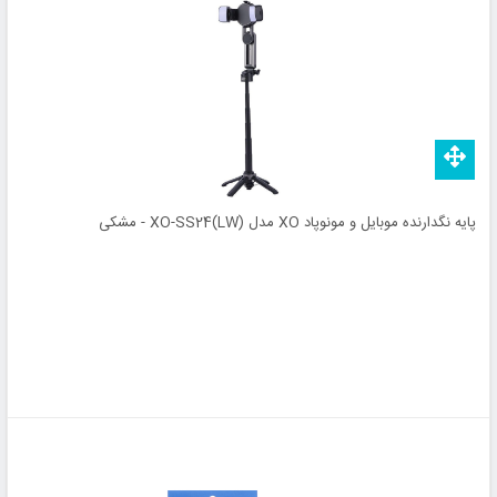
پایه نگدارنده موبایل و مونوپاد XO مدل XO-SS24(LW) - مشکی