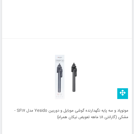
مونوپاد و سه پایه نگهدارنده گوشی موبایل و دوربین Yesido مدل SF17 -
مشکی (گارانتی 18 ماهه تعویض نیکان همراه)