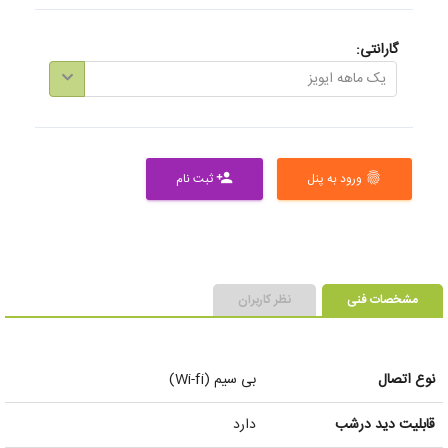
گارانتی:
یک ماهه ایویز
ورود به پنل
ثبت نام
person_add
fingerprint
مشخصات فنی
نظر کاربران
نوع اتصال
بی سیم (Wi-fi)
قابلیت دید درشب
دارد