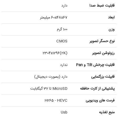
قابلیت ضبط صدا
دارد
ابعاد
60x48x67 میلیمتر
وزن
100 گرم
نوع حسگر تصویر
CMOS
رزولوشن تصویر
2304x1296(2K)
قابلیت چرخش Tilt و Pan
ندارد
قابیلت بزرگنمایی
دارد (بصورت دیجیتال)
پشتیبانی از کارت حافظه
MicroSD تا 32 گیگابایت
فرمت های ویدیویی
H265 - HEVC
منبع تغذیه
Usb