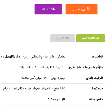
ورود به پنل
ثبت نام
person_add
fingerprint
مشخصات فنی
نظر کاربران
قابلیت‌ها
نمایش اعلان ها - پشتیبانی از نرم افزار HaylouFit ، کرنومتر - امکان رد تماس - یادآوری بی تحرکی - یادآوری جلسه - پیدا کردن گوشی موبایل ‌
سازگار با سیستم عامل های
اندروید 4.4 به بالا - iOS 8.0 به بالا
ظرفیت باتری
لیتیوم یونی - 260 میلی‌آمپر ساعت
حسگرها
فشارسنج - شمارش ضربان قلب - گام شمار - آنالیز و اندازه گیری میزان خواب 
جنس بدنه
فلز + پلاستیک