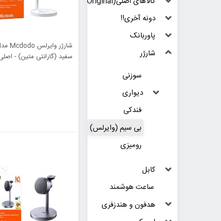
کالاهای اصلی(Original)
دونه آخری!!
پاوربانک
شارژر
سفید (گارانتی متین) - اصلی
سوزنی
دیواری
فندکی
بی سیم (وایرلس)
رومیزی
کابل
ساعت هوشمند
هدفون و هندزفری