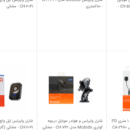
دریچه ای Mcdodo مدل CH-5181 -
- خاکستری
CH-2061 - مشکی
کابل شارژ و شارژر وایرلس 1.5 متری PD
شارژر وایرلس و هولدر موبایل دریچه
و فست Mcdodo 2 in 1 مدل CA-2980
کولری Mcdodo مدل CH-762 - مشکی
CH-2061 - مشکی