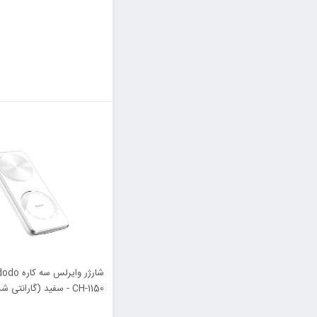
- مشکی
CH-1150 - سفید (گارانت
شرکتی)