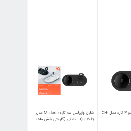
شارژر وایرلس مک دودو 3 کاره مدل CH-
شارژر وایرلس سه کاره Mcdodo مدل
CH-7061 - مشکی (گارانتی شش ماهه
شرکتی)