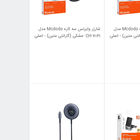
شارژر وایرلس سه کاره Mcdodo مدل
شارژر وایرلس سه کاره Mcdodo مدل
CH-7061 -مشکی (گارانتی متین) - اصلی