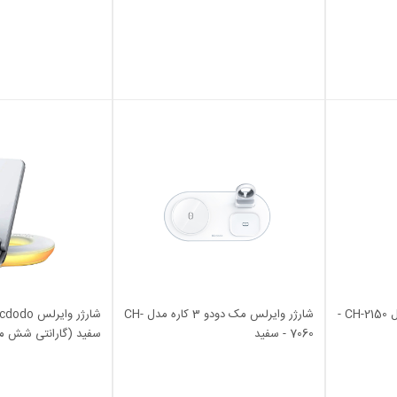
شارژر وایرلس Mcdodo مدل CH-2150 -
شارژر وایرلس مک دودو 3 کاره مدل CH-
7060 - سفید
سفید (گارانتی شش م