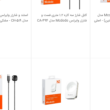
شارژر وایرلس سه کاره Mcdodo مدل
کابل شارژ سه کاره 1.2 متری فست و
شارژر وایرلس Mcdodo مدل CA-494
مدل CH-519 -
100W - مشکی (گارانتی متین) - اصلی
اصلی