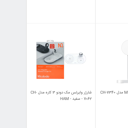
شارژر وایرلس Mcdodo مدل CH-7340
شارژر وایرلس مک دودو 3 کاره مدل CH-
7062 - سفید - HAM