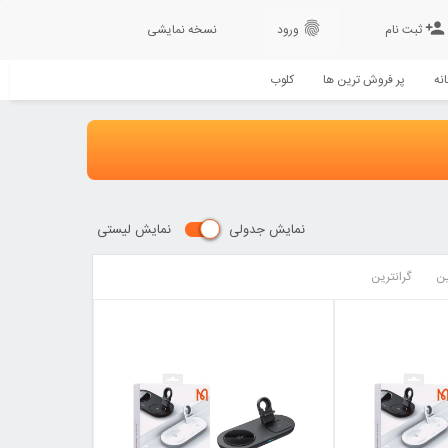
fingerprint
person_add
ثبت نام
ورود
نسخه نمایشی
نه
پر فروش ترین ها
کلوب
نمایش جدولی
نمایش لیستی
ین
گرانترین