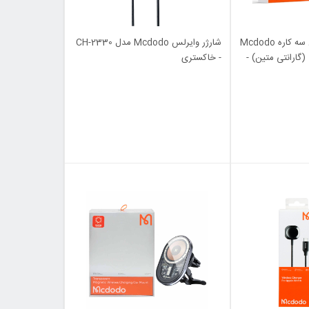
استند و شارژر وایرلس سه کاره Mcdodo
شارژر وایرلس Mcdodo مدل CH-2330
 مشکی (گارانتی متین) -
- خاکستری