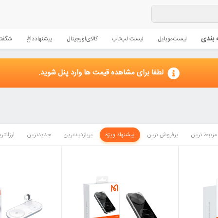
 بندی
لیست
موبایل
لیست لپ‌تاپ
کالای
اورجینال
پیشنهاد
داغ
شگفتا
لطفا برای مشاهده قیمت ها وارد پنل شوید.
مرتبط ترین
پرفروش ترین
پیشنهاد ویژه
پربازدیدترین
جدیدترین
ارزانتر