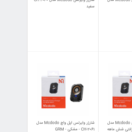
سفید
شارژر وایرلس اپل واچ Mcdodo مدل
شارژر وایرلس اپل واچ Mcdodo مدل
 (گارانتی شش ماهه
CH-2061 - مشکی - GRM