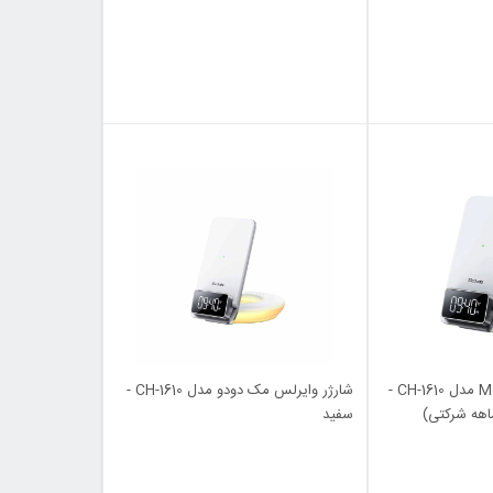
شارژر وایرلس Mcdodo مدل CH-1610 -
شارژر وایرلس مک دودو مدل CH-1610 -
اهه شرکتی)
سفید