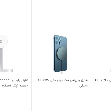
شارژر وایرلس Mcdodo مدل CH-7340
شارژر وایرلس مک دودو مدل CH-8720 -
مشکی
- سفید (پک ضعیف)