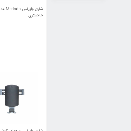
خاکستری
شارژر وایرلس و هولدر گوشی