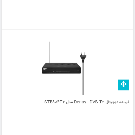
گیرنده دیجیتال Denay - DVB T2 مدل STB984T2