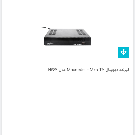
گیرنده دیجیتال Maxeeder - Mx-1 T2 مدل H264