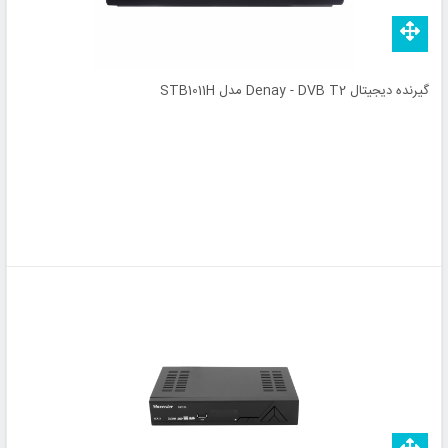
گیرنده دیجیتال Denay - DVB T2 مدل STB1011H