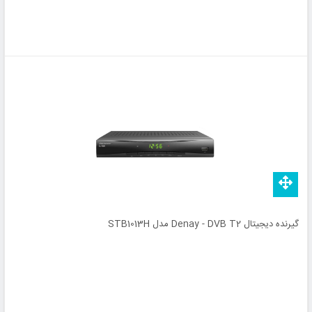
گیرنده دیجیتال Denay - DVB T2 مدل STB1013H