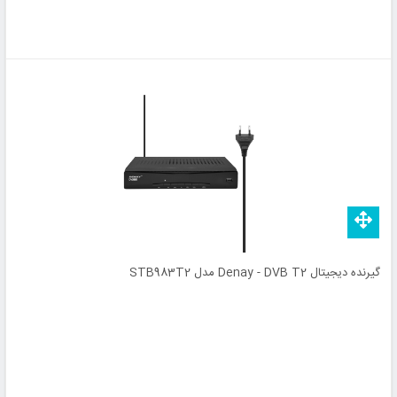
گیرنده دیجیتال Denay - DVB T2 مدل STB983T2