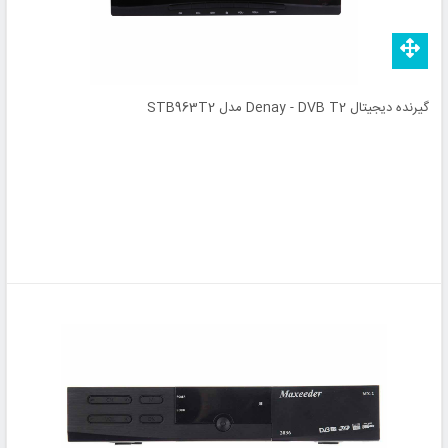
گیرنده دیجیتال Denay - DVB T2 مدل STB963T2