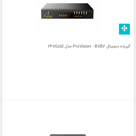
گیرنده دیجیتال ProVision - BVB2 مدل 247Gold