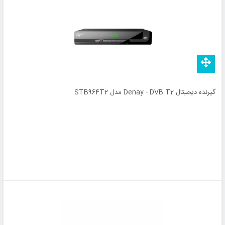
گیرنده دیجیتال Denay - DVB T2 مدل STB964T2