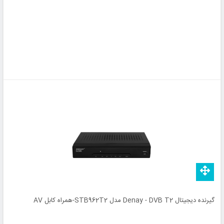
گیرنده دیجیتال Denay - DVB T2 مدل STB962T2-همراه کابل AV