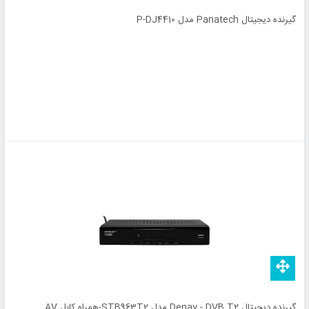
گیرنده دیجیتال Panatech مدل P-DJ4410
گیرنده دیجیتال Denay - DVB T2 مدل STB963T2-همراه کابل AV