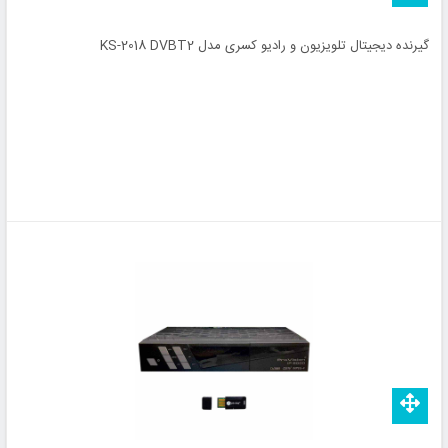
گیرنده دیجیتال تلویزیون و رادیو کسری مدل KS-2018 DVBT2