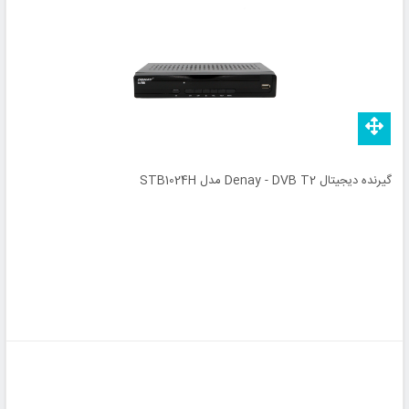
گیرنده دیجیتال Denay - DVB T2 مدل STB1024H