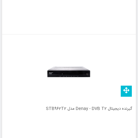
گیرنده دیجیتال Denay - DVB T2 مدل STB962T2