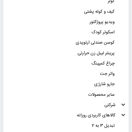
کولر
کیف و کوله پشتی
ویدیو پروژکتور
اسکوتر کودک
کوسن صندلی ارتوپدی
پرینتر لیبل زن حرارتی
چراغ کمپینگ
واتر جت
جارو شارژی
سایر محصولات
شرکتی
کالاهای کاربردی روزانه
تبدیل 3 به 2