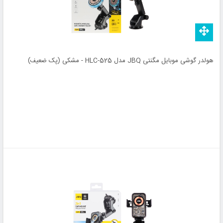
هولدر گوشی موبایل مگنتی JBQ مدل HLC-525 - مشکی (پک ضعیف)