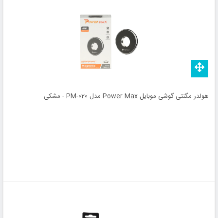
هولدر مگنتی گوشی موبایل Power Max مدل PM-020 - مشکی