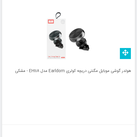
هولدر گوشی موبایل مگنتی دریچه کولری Earldom مدل EH118 - مشکی