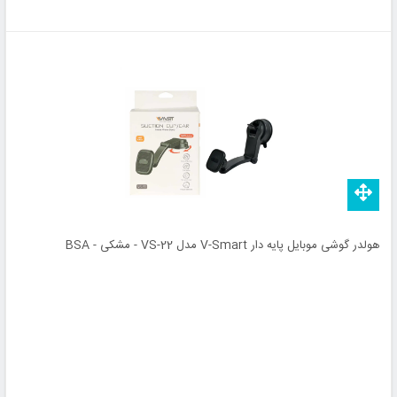
هولدر گوشی موبایل پایه دار V-Smart مدل VS-22 - مشکی - BSA