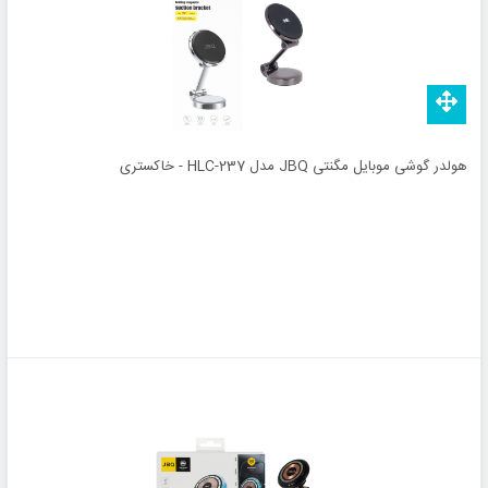
هولدر گوشی موبایل مگنتی JBQ مدل HLC-237 - خاکستری