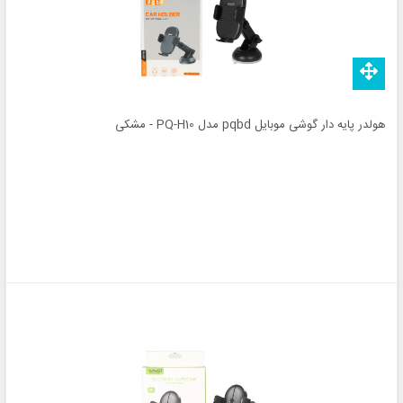
هولدر پایه دار گوشی موبایل pqbd مدل PQ-H10 - مشکی