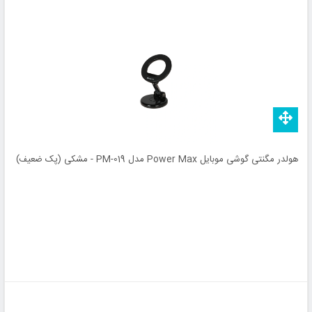
هولدر مگنتی گوشی موبایل Power Max مدل PM-019 - مشکی (پک ضعیف)