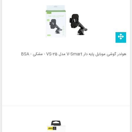
هولدر گوشی موبایل پایه دار V-Smart مدل VS-25 - مشکی - BSA