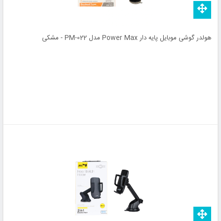
هولدر گوشی موبایل پایه دار Power Max مدل PM-022 - مشکی