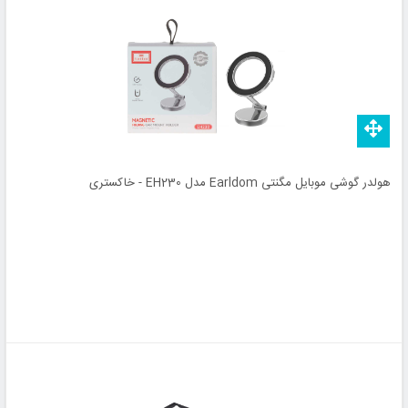
هولدر گوشی موبایل مگنتی Earldom مدل EH230 - خاکستری