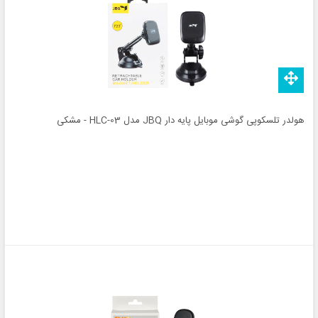
هولدر تلسکوپی گوشی موبایل پایه دار JBQ مدل HLC-03 - مشکی