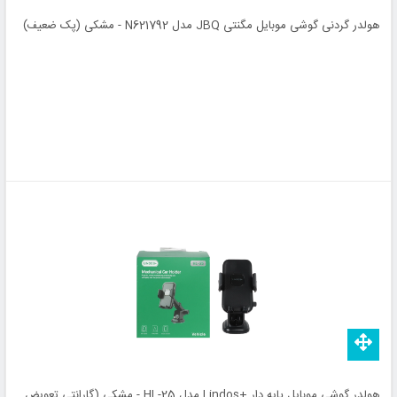
هولدر گردنی گوشی موبایل مگنتی JBQ مدل N621792 - مشکی (پک ضعیف)
هولدر گوشی موبایل پایه دار +Lindos مدل HL-25 - مشکی (گارانتی تعویض