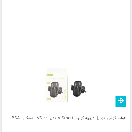
هولدر گوشی موبایل دریچه کولری V-Smart مدل VS-221 - مشکی - BSA