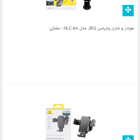
هولدر و شارژر وایرلس JBQ مدل HLC-511 - مشکی