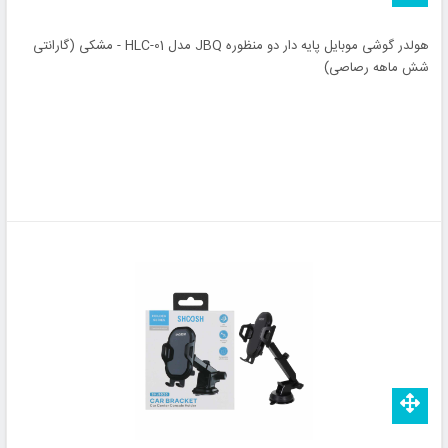
هولدر گوشی موبایل پایه دار دو منظوره JBQ مدل HLC-01 - مشکی (گارانتی
شش ماهه رصاصی)