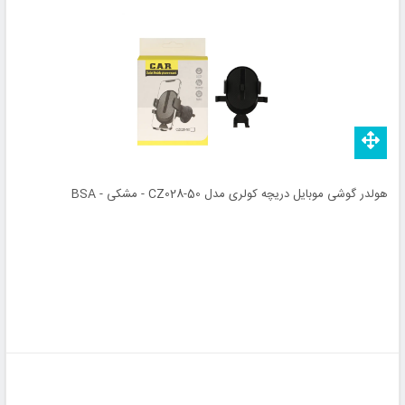
هولدر گوشی موبایل دریچه کولری مدل CZ028-50 - مشکی - BSA