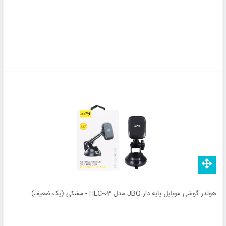
هولدر گوشی موبایل پایه دار JBQ مدل HLC-03 - مشکی (پک ضعیف)