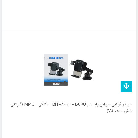
هولدر گوشی موبایل پایه دار BUKU مدل BH-086 - مشکی - MMS (گارانتی
شش ماهه YA)