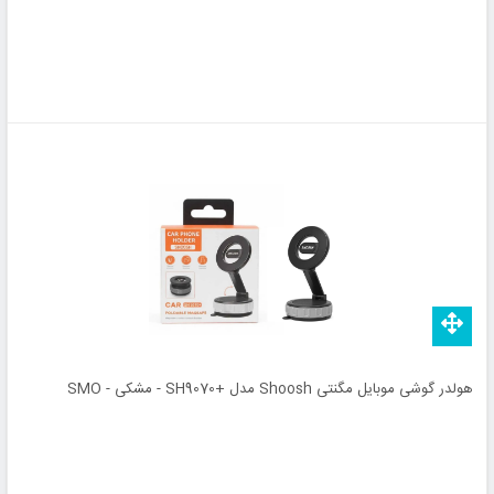
هولدر گوشی موبایل مگنتی Shoosh مدل +SH9070 - مشکی - SMO