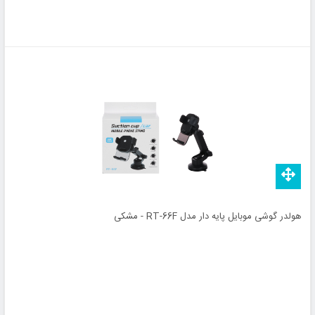
هولدر گوشی موبایل پایه دار مدل RT-66F - مشکی