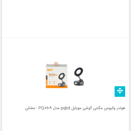
هولدر وکیومی مگنتی گوشی موبایل pqbd مدل PQ-H09 - مشکی