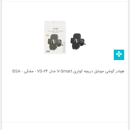
هولدر گوشی موبایل دریچه کولری V-Smart مدل VS-24 - مشکی - BSA