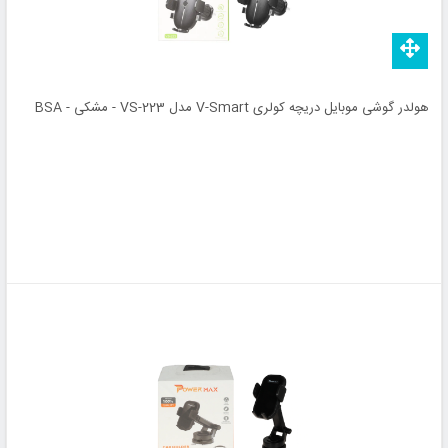
هولدر گوشی موبایل دریچه کولری V-Smart مدل VS-223 - مشکی - BSA