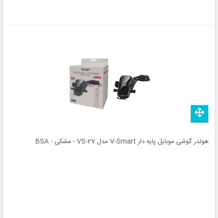
هولدر گوشی موبایل پایه دار V-Smart مدل VS-27 - مشکی - BSA