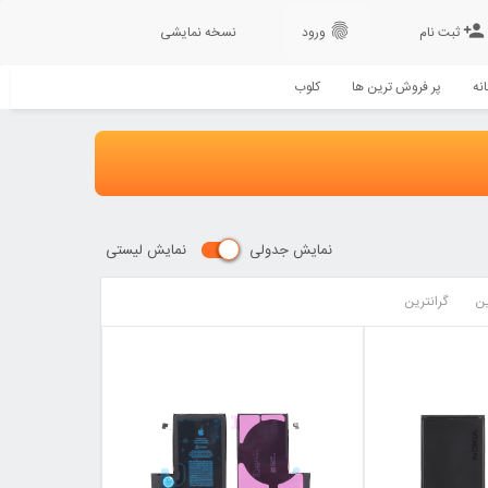
fingerprint
person_add
ثبت نام
ورود
نسخه نمایشی
نه
پر فروش ترین ها
کلوب
نمایش جدولی
نمایش لیستی
ین
گرانترین