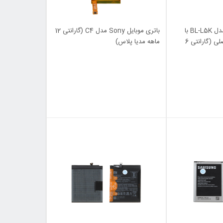
باتری موبایل Nokia مدل BL-L5K با
باتری موبایل Sony مدل C4 (گارانتی 12
ظرفیت 1000mAh - اصلی (گارانتی 6
ماهه مدیا پلاس)