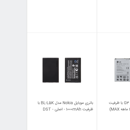
باتری موبایل LG مدل G3 با ظرفیت
باتری موبایل Nokia مدل BL-L5K با
ظرفیت 1000mAh - اصلی - DST
(گارانتی شش ماهه)