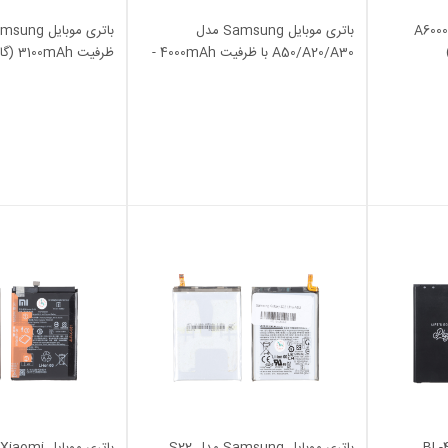
باتری موبایل Lenovo مدل A6000
باتری موبایل Samsung مدل
A50/A20/A30 با ظرفیت 4000mAh -
اصلی (گارانتی شش ماهه M2)
MAX)
مدل BL-44E1F
باتری موبایل Samsung مدل S22