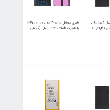
باتری موبایل Nokia مدل BL-L5G با
باتری موبایل iPhone مدل 12Pro max
ظرفیت 800mAh - اصلی (گارانتی 6
با ظرفیت 4320mAh - اصلی (گارانتی
شش ماهه M2)