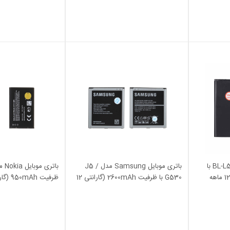
باتری موبایل Nokia مدل BL-L5H با
باتری موبایل Samsung مدل J5 /
ظرفیت 1450mAh (گارانتی 12 ماهه
G530 با ظرفیت 2600mAh (گارانتی 12
ماهه MAX)
Kezen)