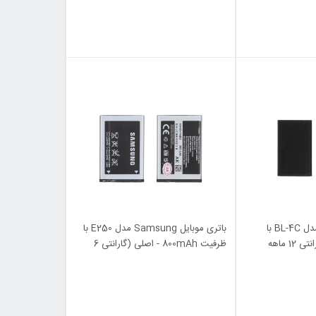
باتری موبایل Nokia مدل BL-4C با
باتری موبایل Samsung مدل E250 با
ظرفیت 950mAh (گارانتی 12 ماهه
ظرفیت 800mAh - اصلی (گارانتی 6
ماهه آرنا)