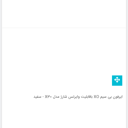
ایرفون بی سیم XO باقابلیت وایرلس شارژ مدل X30 - سفید