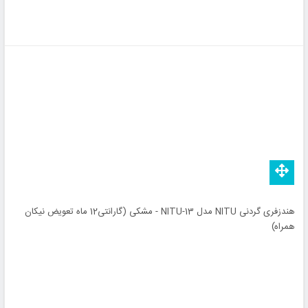
هندزفری گردنی NITU مدل NITU-13 - مشکی (گارانتی12 ماه تعویض نیکان
همراه)