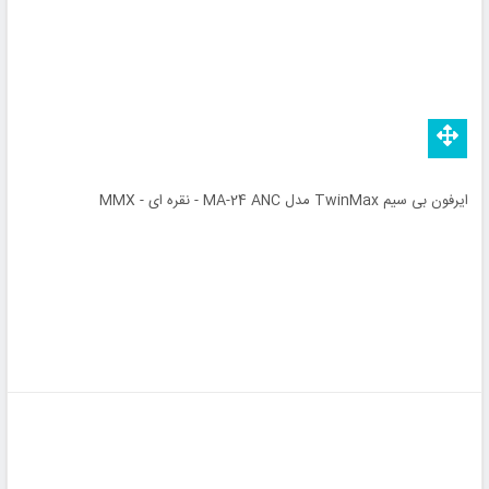
ایرفون بی سیم TwinMax مدل MA-24 ANC - نقره ای - MMX