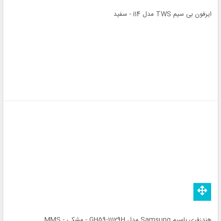
ایرفون بی سیم TWS مدل i14 - سفید
هندزفری باسیم Samsung مدل GH59-11129H - مشکی - MMS