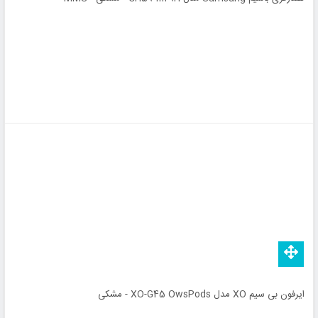
ایرفون بی سیم XO مدل XO-G45 OwsPods - مشکی