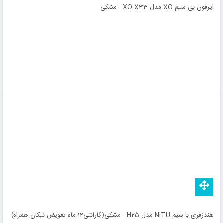
ایرفون بی سیم XO مدل XO-X33 - مشکی
هندزفری با سیم NITU مدل H25 - مشکی(گارانتی12 ماه تعویض نیکان همراه)