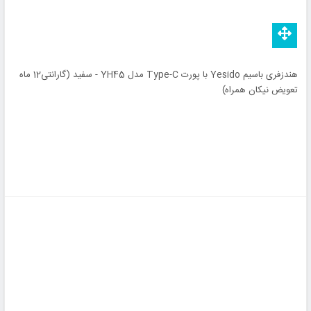
هندزفری باسیم Yesido با پورت Type-C مدل YH45 - سفید (گارانتی12 ماه
تعویض نیکان همراه)