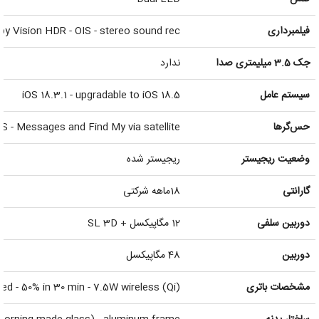
فیلمبرداری
y Vision HDR - OIS - stereo sound rec
جک 3.5 میلیمتری صدا
ندارد
سیستم عامل
iOS 18.3.1 - upgradable to iOS 18.5
حس‌گرها
S - Messages and Find My via satellite
وضعیت ریجیستر
ریجیستر شده
گارانتی
18ماهه شرکتی
دوربین سلفی
12 مگاپیکسل + SL 3D
دوربین
48 مگاپیکسل
مشخصات باتری
red - 50% in 30 min - 7.5W wireless (Qi)