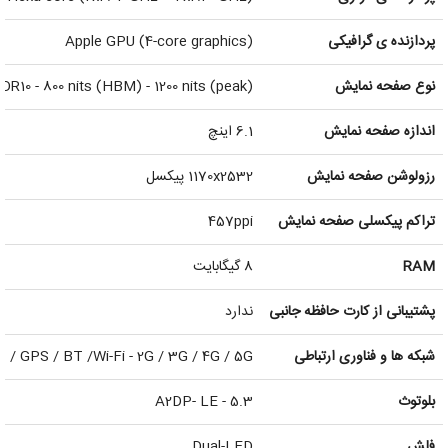
پردازنده ‌ی گرافیکی
Apple GPU (4-core graphics)
نوع صفحه نمایش
R10 - 800 nits (HBM) - 1200 nits (peak)
اندازه صفحه نمایش
6.1 اینچ
رزولوشن صفحه نمایش
1170x2532 پیکسل
تراکم پیکسلی صفحه نمایش
457ppi
RAM
8 گیگابایت
پشتیبانی از کارت حافظه جانبی
ندارد
شبکه ها و فناوری ارتباطی
 / GPS / BT /Wi-Fi - 2G / 3G / 4G / 5G
بلوتوث
5.3 - A2DP- LE
فلش
Dual-LED