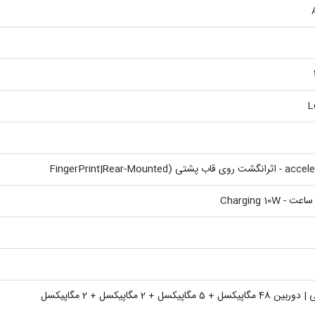
L
FingerPrint|Rear