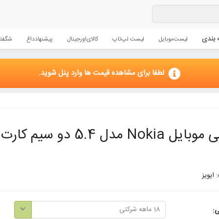
 بندی
لیست
موبایل
لیست لپ‌تاپ
کالای
اورجینال
پیشنهاد
داغ
شگفتا
لطفا برای مشاهده قیمت ها وارد پنل شوید.
N مدل 5.4 دو سیم کارت ظرفیت 128GB - آبی
 ایویز
18 ماهه شرکتی
ی: