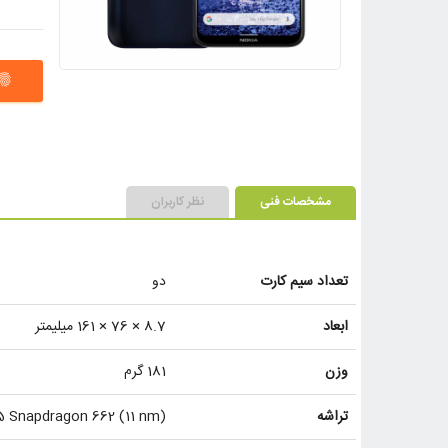
ngerprint
مشخصات فنی
نظر کاربران
تعداد سیم کارت
دو
ابعاد
8.7 × 76 × 161 میلیمتر
وزن
181 گرم
تراشه
 Snapdragon 662 (11 nm)