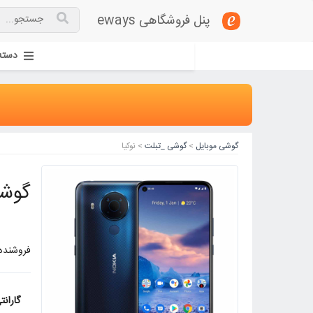
پنل فروشگاهی eways
دسته
گوشی موبایل
>
گوشی _تبلت
> نوکیا
گوشی موبایل okia
فروشنده:
گارانت