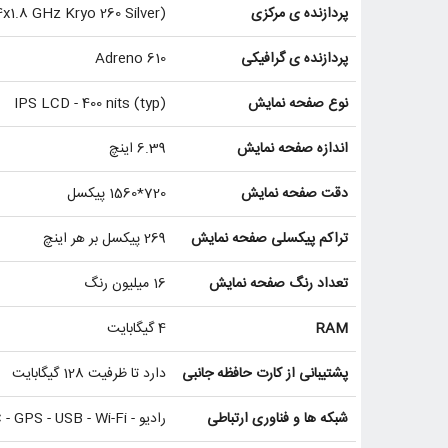
پردازنده ‌ی مرکزی
x1.8 GHz Kryo 260 Silver)
پردازنده ‌ی گرافیکی
Adreno 610
نوع صفحه نمایش
IPS LCD - 400 nits (typ)
اندازه صفحه نمایش
6.39 اینچ
دقت صفحه نمایش
720*1560 پیکسل
تراکم پیکسلی صفحه نمایش
269 پیکسل بر هر اینچ
تعداد رنگ صفحه نمایش
16 میلیون رنگ
RAM
4 گیگابایت
پشتیبانی از کارت حافظه جانبی
دارد تا ظرفیت 128 گیگابایت
شبکه ها و فناوری ارتباطی
رادیو - NFC - GPS - USB - Wi-Fi - بلوتوث - 2G / 3G / 4G