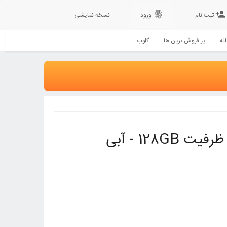
fingerprint
person_add
ثبت نام
ورود
نسخه نمایشی
نه
پر فروش ترین ها
کلوب