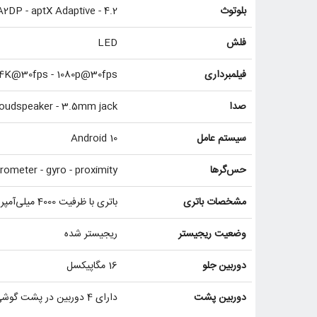
بلوتوث
4.2 - A2DP - aptX Adaptive
فلش
LED
فیلمبرداری
4K@30fps - 1080p@30fps
صدا
oudspeaker - 3.5mm jack
سیستم عامل
Android 10
حس‌گرها
accelerometer - gyro - proximity - اثرانگشت روی قاب پشتی (-Mounted
مشخصات باتری
باتری با ظرفیت 4000 میلی‌آمپر ساعت - Charging 10W
وضعیت ریجیستر
ریجیستر شده
دوربین جلو
16 مگاپیکسل
دوربین پشت
دارای 4 دوربین در پشت گوشی | دوربین 48 مگاپیکسل + 5 مگاپیکسل + 2 مگاپیکسل + 2 مگاپیکسل