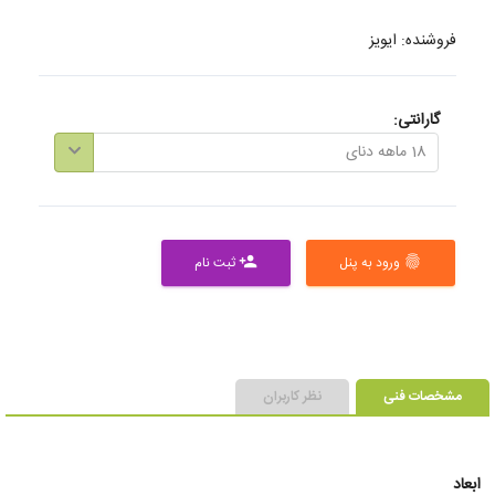
فروشنده: ایویز
گارانتی:
18 ماهه دنای
ورود به پنل
ثبت نام
person_add
fingerprint
مشخصات فنی
نظر کاربران
ابعاد