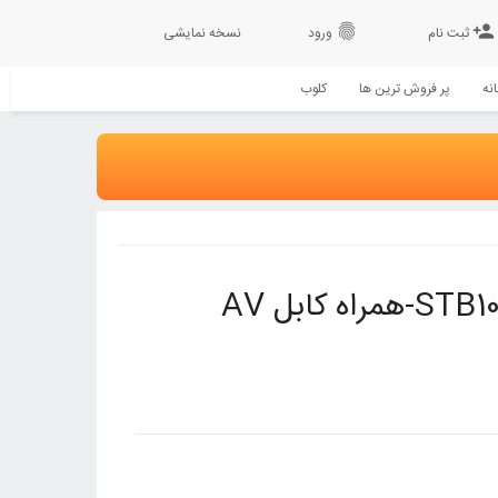
fingerprint
person_add
ثبت نام
ورود
نسخه نمایشی
نه
پر فروش ترین ها
کلوب