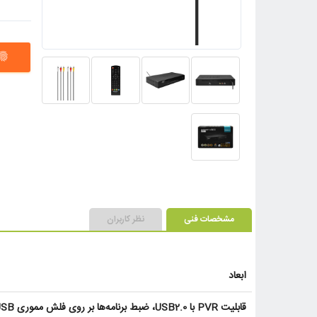
ngerprint
مشخصات فنی
نظر کاربران
ابعاد
قابلیت PVR با USB2.0، ضبط برنامه‌ها بر روی فلش مموری USB یا هارد اکسترنال