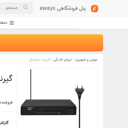
پنل فروشگاهی eways
دسته
صوتی و تصویری
>
لـوازم خانـگی
> گیرنده دیجیتال
گیرنده دیجیتال
فروشنده:
گارانت