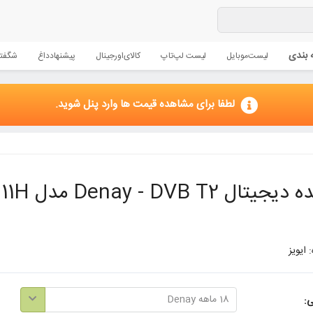
 بندی
لیست
موبایل
لیست لپ‌تاپ
کالای
اورجینال
پیشنهاد
داغ
شگفتا
لطفا برای مشاهده قیمت ها وارد پنل شوید.
 Denay - DVB T2 مدل STB1011H-همراه کابل AV
 ایویز
18 ماهه Denay
ی: