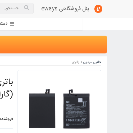
پنل فروشگاهی eways
دسته
جانبی موبایل
> باتری
(گارانتی 12 م
فروشنده: