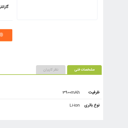
گارانت
ngerprint
مشخصات فنی
نظر کاربران
ظرفیت
3900mAh
نوع باتری
Li-ion