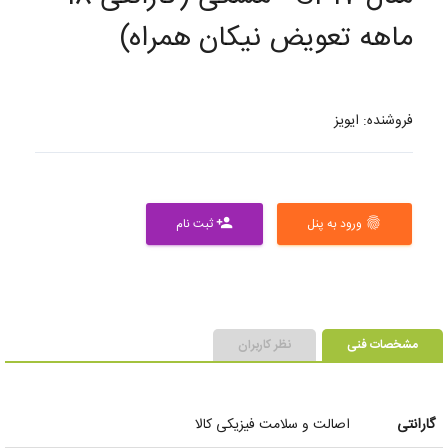
ماهه تعویض نیکان همراه)
فروشنده: ایویز
ورود به پنل
ثبت نام
person_add
fingerprint
مشخصات فنی
نظر کاربران
گارانتی
اصالت و سلامت فیزیکی کالا