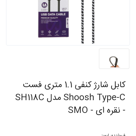
کابل شارژ کنفی 1.1 متری فست
Shoosh Type-C مدل SH118C
- نقره ای - SMO
فروشنده: ایویز