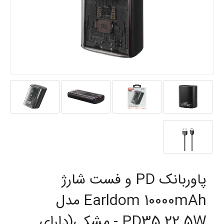
پاوربانک PD و فست شارژ
Earldom 10000mAh مدل
PD35 22.5W - مشکی(دارای