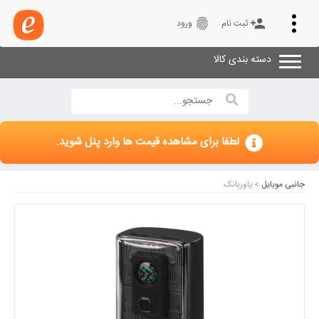
Toggle
fingerprint
person_add
ثبت نام
ورود
navigation
دسته بندی کالا
لطفا برای مشاهده قیمت ها وارد پنل شوید.
جانبی موبایل
> پاوربانک