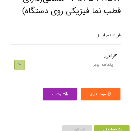
قطب نما فیزیکی روی دستگاه)
فروشنده: ایویز
گارانتی:
یکماهه ایویز
ورود به پنل
ثبت نام
person_add
fingerprint
مشخصات فنی
نظر کاربران