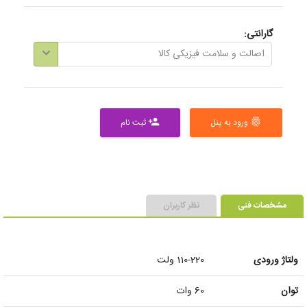
گارانتی:
اصالت و سلامت فیزیکی کالا
ورود به پنل
ثبت نام
person_add
fingerprint
مشخصات فنی
نظر کاربران
ولتاژ ورودی
110-220 ولت
توان
60 وات