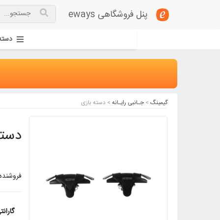
پنل فروشگاهی eways
دسته
گیمینگ
>
جـانبی رایـانه
> دسته بازی
دسته بازی 
فروشنده:
گارانت