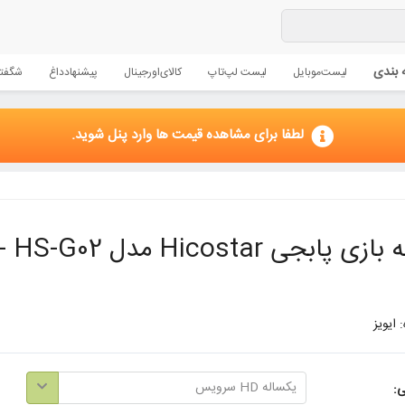
 بندی
لیست
موبایل
لیست لپ‌تاپ
کالای
اورجینال
پیشنهاد
داغ
شگفتا
لطفا برای مشاهده قیمت ها وارد پنل شوید.
پابجی Hicostar مدل HS-G02 - مشکی
 ایویز
یکساله HD سرویس
ی: