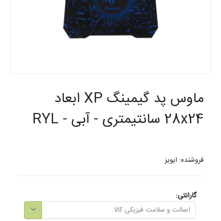
ماوس پد گیمینگ XP ابعاد
28x24 سانتیمتری - آبی - RYL
فروشنده: ایویز
گارانتی:
اصالت و سلامت فیزیکی کالا